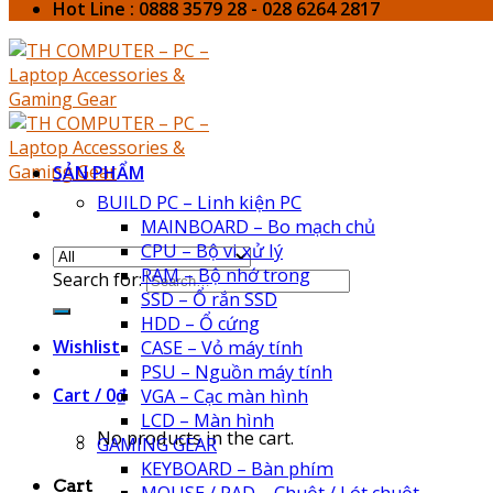
Hot Line : 0888 3579 28 - 028 6264 2817
SẢN PHẨM
BUILD PC – Linh kiện PC
MAINBOARD – Bo mạch chủ
CPU – Bộ vi xử lý
RAM – Bộ nhớ trong
Search for:
SSD – Ổ rắn SSD
HDD – Ổ cứng
Wishlist
CASE – Vỏ máy tính
PSU – Nguồn máy tính
Cart /
0
₫
VGA – Cạc màn hình
LCD – Màn hình
No products in the cart.
GAMING GEAR
KEYBOARD – Bàn phím
Cart