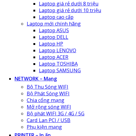
Laptop giá rẻ dưới 8 triệu
Laptop giá rẻ dưới 10 triệu
Laptop cao cấp
Laptop mới chính hãng
Laptop ASUS
Laptop DELL
Laptop HP
Laptop LENOVO
Laptop ACER
Laptop TOSHIBA
Laptop SAMSUNG
NETWORK – Mạng
Bộ Thu Sóng WIFI
Bộ Phát Sóng WIFI
Chia cổng mạng
Mở rộng sóng WIFI
Bộ phát WIFI 3G / 4G / 5G
Card Lan PCI / USB
Phụ kiện mạng
PRINTER – In ấn