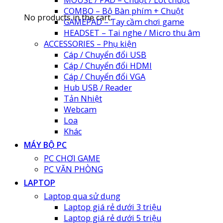
MOUSE / PAD – Chuột / Lót chuột
COMBO – Bộ Bàn phím + Chuột
No products in the cart.
GAMEPAD – Tay cầm chơi game
HEADSET – Tai nghe / Micro thu âm
ACCESSORIES – Phụ kiện
Cáp / Chuyển đổi USB
Cáp / Chuyển đổi HDMI
Cáp / Chuyển đổi VGA
Hub USB / Reader
Tản Nhiệt
Webcam
Loa
Khác
MÁY BỘ PC
PC CHƠI GAME
PC VĂN PHÒNG
LAPTOP
Laptop qua sử dụng
Laptop giá rẻ dưới 3 triệu
Laptop giá rẻ dưới 5 triệu