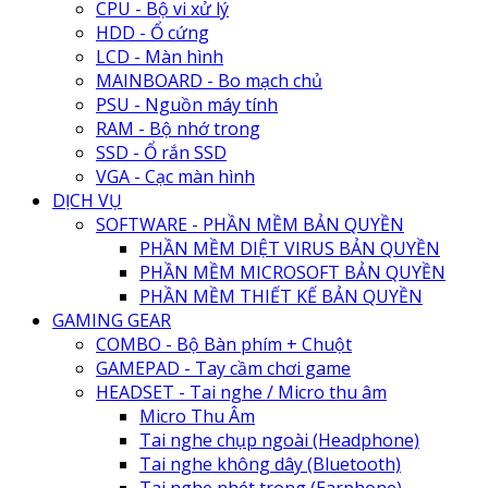
CPU - Bộ vi xử lý
HDD - Ổ cứng
LCD - Màn hình
MAINBOARD - Bo mạch chủ
PSU - Nguồn máy tính
RAM - Bộ nhớ trong
SSD - Ổ rắn SSD
VGA - Cạc màn hình
DỊCH VỤ
SOFTWARE - PHẦN MỀM BẢN QUYỀN
PHẦN MỀM DIỆT VIRUS BẢN QUYỀN
PHẦN MỀM MICROSOFT BẢN QUYỀN
PHẦN MỀM THIẾT KẾ BẢN QUYỀN
GAMING GEAR
COMBO - Bộ Bàn phím + Chuột
GAMEPAD - Tay cầm chơi game
HEADSET - Tai nghe / Micro thu âm
Micro Thu Âm
Tai nghe chụp ngoài (Headphone)
Tai nghe không dây (Bluetooth)