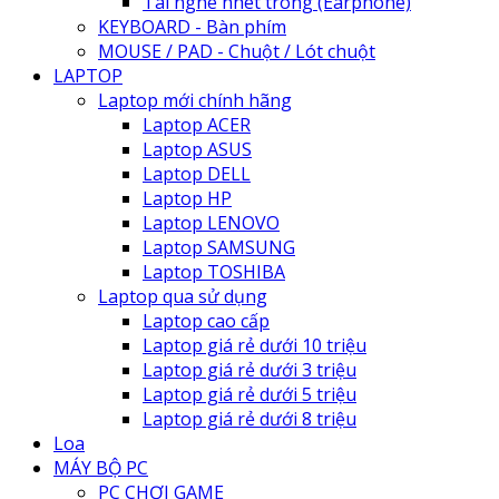
Tai nghe nhét trong (Earphone)
KEYBOARD - Bàn phím
MOUSE / PAD - Chuột / Lót chuột
LAPTOP
Laptop mới chính hãng
Laptop ACER
Laptop ASUS
Laptop DELL
Laptop HP
Laptop LENOVO
Laptop SAMSUNG
Laptop TOSHIBA
Laptop qua sử dụng
Laptop cao cấp
Laptop giá rẻ dưới 10 triệu
Laptop giá rẻ dưới 3 triệu
Laptop giá rẻ dưới 5 triệu
Laptop giá rẻ dưới 8 triệu
Loa
MÁY BỘ PC
PC CHƠI GAME