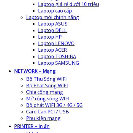
Laptop giá rẻ dưới 10 triệu
Laptop cao cấp
Laptop mới chính hãng
Laptop ASUS
Laptop DELL
Laptop HP
Laptop LENOVO
Laptop ACER
Laptop TOSHIBA
Laptop SAMSUNG
NETWORK – Mạng
Bộ Thu Sóng WIFI
Bộ Phát Sóng WIFI
Chia cổng mạng
Mở rộng sóng WIFI
Bộ phát WIFI 3G / 4G / 5G
Card Lan PCI / USB
Phụ kiện mạng
PRINTER – In ấn