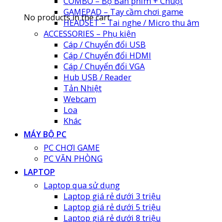
COMBO – Bộ Bàn phím + Chuột
GAMEPAD – Tay cầm chơi game
No products in the cart.
HEADSET – Tai nghe / Micro thu âm
ACCESSORIES – Phụ kiện
Cáp / Chuyển đổi USB
Cáp / Chuyển đổi HDMI
Cáp / Chuyển đổi VGA
Hub USB / Reader
Tản Nhiệt
Webcam
Loa
Khác
MÁY BỘ PC
PC CHƠI GAME
PC VĂN PHÒNG
LAPTOP
Laptop qua sử dụng
Laptop giá rẻ dưới 3 triệu
Laptop giá rẻ dưới 5 triệu
Laptop giá rẻ dưới 8 triệu