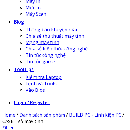
Máy in
Mực in
Máy Scan
Blog
Thông báo khuyến mãi
Chia sẻ thủ thuật máy tính
Mạng máy tính
Chia sẻ kiến thức công nghệ
Tin tức công nghệ
Tin tức game
ToolTips
Kiểm tra Laptop
Lệnh và Tools
Vào Bios
Login / Register
Home
/
Danh sách sản phẩm
/
BUILD PC - Linh kiện PC
/
CASE - Vỏ máy tính
Filter