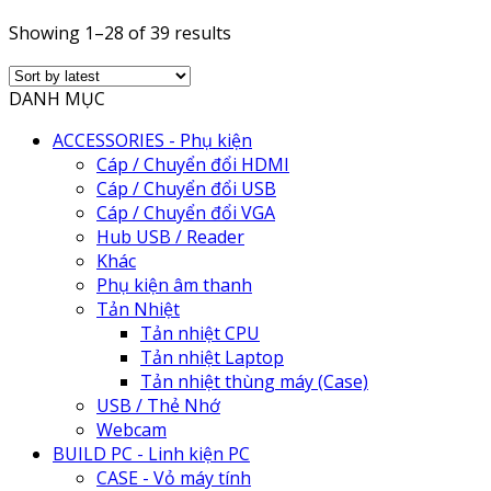
Showing 1–28 of 39 results
DANH MỤC
ACCESSORIES - Phụ kiện
Cáp / Chuyển đổi HDMI
Cáp / Chuyển đổi USB
Cáp / Chuyển đổi VGA
Hub USB / Reader
Khác
Phụ kiện âm thanh
Tản Nhiệt
Tản nhiệt CPU
Tản nhiệt Laptop
Tản nhiệt thùng máy (Case)
USB / Thẻ Nhớ
Webcam
BUILD PC - Linh kiện PC
CASE - Vỏ máy tính