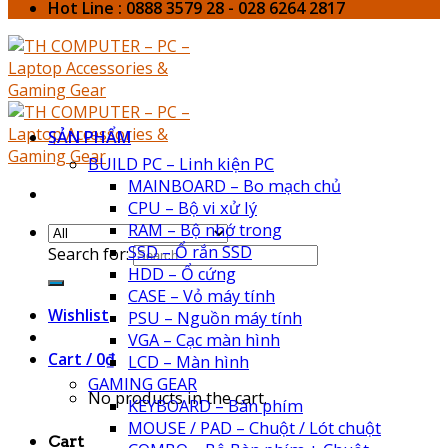
Hot Line : 0888 3579 28 - 028 6264 2817
SẢN PHẨM
BUILD PC – Linh kiện PC
MAINBOARD – Bo mạch chủ
CPU – Bộ vi xử lý
RAM – Bộ nhớ trong
SSD – Ổ rắn SSD
Search for:
HDD – Ổ cứng
CASE – Vỏ máy tính
Wishlist
PSU – Nguồn máy tính
VGA – Cạc màn hình
Cart /
0
₫
LCD – Màn hình
GAMING GEAR
No products in the cart.
KEYBOARD – Bàn phím
MOUSE / PAD – Chuột / Lót chuột
Cart