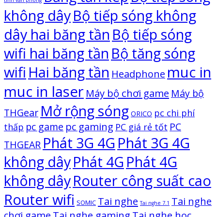
tính văn phòng
không dây
Bộ tiếp sóng không
dây hai băng tần
Bộ tiếp sóng
wifi hai băng tần
Bộ tăng sóng
wifi
Hai băng tần
muc in
Headphone
muc in laser
Máy bộ chơi game
Máy bộ
Mở rộng sóng
THGear
pc chi phí
ORICO
pc game
pc gaming
PC
thấp
PC giá rẻ tốt
Phát 3G 4G
Phát 3G 4G
THGEAR
không dây
Phát 4G
Phát 4G
không dây
Router công suất cao
Router wifi
Tai nghe
Tai nghe
SOMIC
Tai nghe 7.1
chơi game
Tai nghe gaming
Tai nghe học