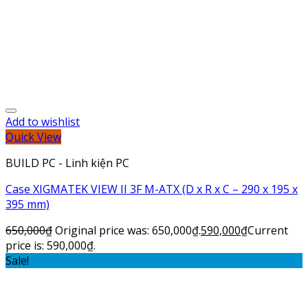
Add to wishlist
Quick View
BUILD PC - Linh kiện PC
Case XIGMATEK VIEW II 3F M-ATX (D x R x C – 290 x 195 x
395 mm)
650,000
₫
Original price was: 650,000₫.
590,000
₫
Current
price is: 590,000₫.
Sale!