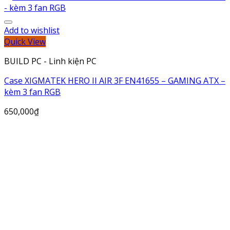
Add to wishlist
Quick View
BUILD PC - Linh kiện PC
Case XIGMATEK HERO II AIR 3F EN41655 – GAMING ATX –
kèm 3 fan RGB
650,000
₫