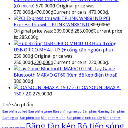
(có micro)
570,000
₫
Original price was:
570,000₫.
470,000
₫
Current price is: 470,000₫.
PCI
Express thu wifi TPLINK WN881ND
309,000
₫
Original price was: 309,000₫.
285,000
₫
Current price
is: 285,000₫.
Hub 4 cổng
USB ORICO MH4U-U3 (+ cổng cấp nguồn phụ)
250,000
₫
Original price was:
250,000₫.
220,000
₫
Current price is: 220,000₫.
Tay Game
Bluetooth MARVO GT60 (Kèm đế kẹp điện thoại)
380,000
₫
LOA SOUNDMAX A-
150 / 2.0
275,000
₫
Thẻ sản phẩm
Bàn phím cơ led
Bàn phím game
Bàn phím game cơ
Bàn phím Gaming
Bàn phím
Gaming cơ
Bàn phím led
Bàn phím vi tính
Bàn phím vi tính có dây
Bàn phím vi
Băng tần kép
Bộ tiếp sóng