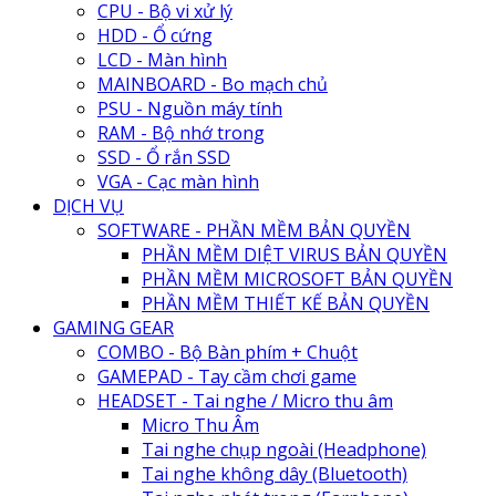
CPU - Bộ vi xử lý
HDD - Ổ cứng
LCD - Màn hình
MAINBOARD - Bo mạch chủ
PSU - Nguồn máy tính
RAM - Bộ nhớ trong
SSD - Ổ rắn SSD
VGA - Cạc màn hình
DỊCH VỤ
SOFTWARE - PHẦN MỀM BẢN QUYỀN
PHẦN MỀM DIỆT VIRUS BẢN QUYỀN
PHẦN MỀM MICROSOFT BẢN QUYỀN
PHẦN MỀM THIẾT KẾ BẢN QUYỀN
GAMING GEAR
COMBO - Bộ Bàn phím + Chuột
GAMEPAD - Tay cầm chơi game
HEADSET - Tai nghe / Micro thu âm
Micro Thu Âm
Tai nghe chụp ngoài (Headphone)
Tai nghe không dây (Bluetooth)