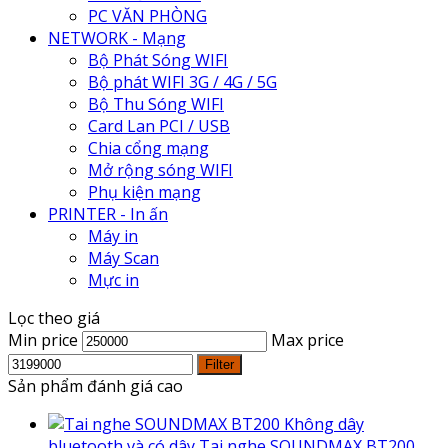
PC VĂN PHÒNG
NETWORK - Mạng
Bộ Phát Sóng WIFI
Bộ phát WIFI 3G / 4G / 5G
Bộ Thu Sóng WIFI
Card Lan PCI / USB
Chia cổng mạng
Mở rộng sóng WIFI
Phụ kiện mạng
PRINTER - In ấn
Máy in
Máy Scan
Mực in
Lọc theo giá
Min price
Max price
Filter
Sản phẩm đánh giá cao
Không dây
bluetooth và có dây Tai nghe SOUNDMAX BT200