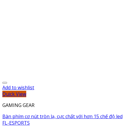
Add to wishlist
Quick View
GAMING GEAR
Bàn phím cơ nút tròn lạ, cực chất với hơn 15 chế độ led
FL-ESPORTS