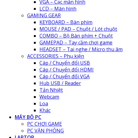
VGA – Cạc màn hình
LCD – Màn hình
GAMING GEAR
KEYBOARD – Bàn phím
MOUSE / PAD – Chuột / Lót chuột
COMBO – Bộ Bàn phím + Chuột
GAMEPAD – Tay cầm chơi game
HEADSET – Tai nghe / Micro thu âm
ACCESSORIES – Phụ kiện
Cáp / Chuyển đổi USB
Cáp / Chuyển đổi HDMI
Cáp / Chuyển đổi VGA
Hub USB / Reader
Tản Nhiệt
Webcam
Loa
Khác
MÁY BỘ PC
PC CHƠI GAME
PC VĂN PHÒNG
LAPTOP