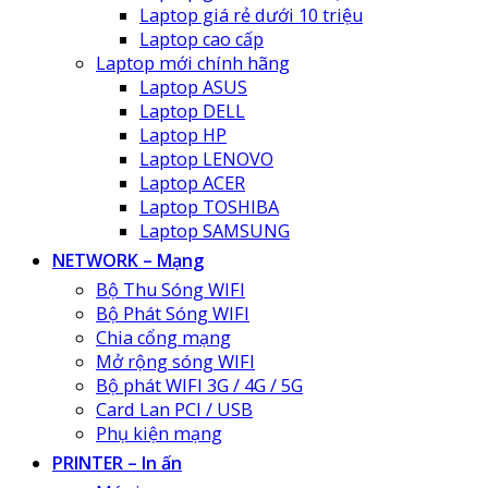
Laptop giá rẻ dưới 10 triệu
Laptop cao cấp
Laptop mới chính hãng
Laptop ASUS
Laptop DELL
Laptop HP
Laptop LENOVO
Laptop ACER
Laptop TOSHIBA
Laptop SAMSUNG
NETWORK – Mạng
Bộ Thu Sóng WIFI
Bộ Phát Sóng WIFI
Chia cổng mạng
Mở rộng sóng WIFI
Bộ phát WIFI 3G / 4G / 5G
Card Lan PCI / USB
Phụ kiện mạng
PRINTER – In ấn