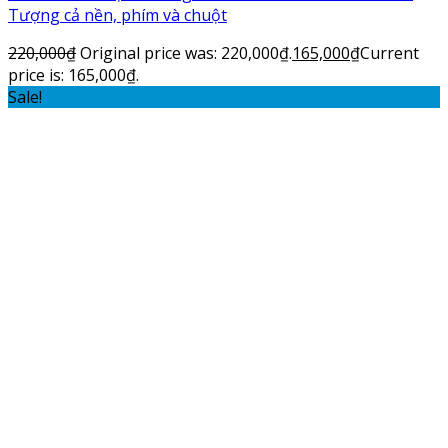
Tượng cả nền, phím và chuột
220,000
₫
Original price was: 220,000₫.
165,000
₫
Current
price is: 165,000₫.
Sale!