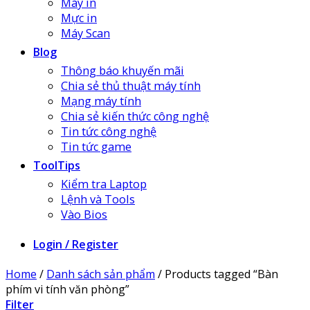
Máy in
Mực in
Máy Scan
Blog
Thông báo khuyến mãi
Chia sẻ thủ thuật máy tính
Mạng máy tính
Chia sẻ kiến thức công nghệ
Tin tức công nghệ
Tin tức game
ToolTips
Kiểm tra Laptop
Lệnh và Tools
Vào Bios
Login / Register
Home
/
Danh sách sản phẩm
/
Products tagged “Bàn
phím vi tính văn phòng”
Filter