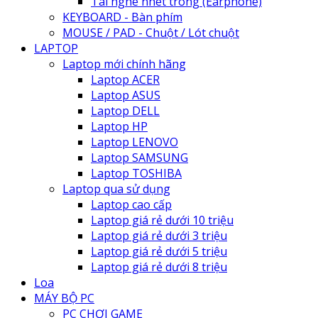
Tai nghe nhét trong (Earphone)
KEYBOARD - Bàn phím
MOUSE / PAD - Chuột / Lót chuột
LAPTOP
Laptop mới chính hãng
Laptop ACER
Laptop ASUS
Laptop DELL
Laptop HP
Laptop LENOVO
Laptop SAMSUNG
Laptop TOSHIBA
Laptop qua sử dụng
Laptop cao cấp
Laptop giá rẻ dưới 10 triệu
Laptop giá rẻ dưới 3 triệu
Laptop giá rẻ dưới 5 triệu
Laptop giá rẻ dưới 8 triệu
Loa
MÁY BỘ PC
PC CHƠI GAME