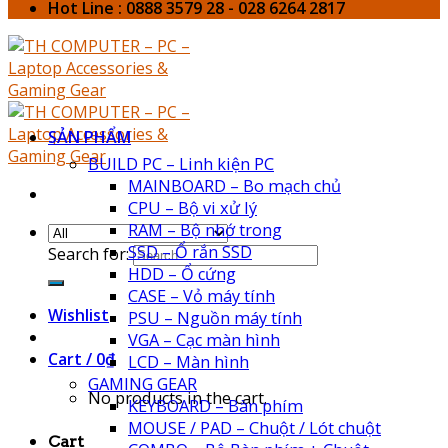
Hot Line : 0888 3579 28 - 028 6264 2817
SẢN PHẨM
BUILD PC – Linh kiện PC
MAINBOARD – Bo mạch chủ
CPU – Bộ vi xử lý
RAM – Bộ nhớ trong
SSD – Ổ rắn SSD
Search for:
HDD – Ổ cứng
CASE – Vỏ máy tính
Wishlist
PSU – Nguồn máy tính
VGA – Cạc màn hình
Cart /
0
₫
LCD – Màn hình
GAMING GEAR
No products in the cart.
KEYBOARD – Bàn phím
MOUSE / PAD – Chuột / Lót chuột
Cart