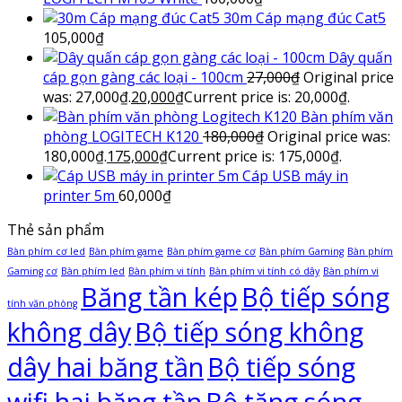
30m Cáp mạng đúc Cat5
105,000
₫
Dây quấn
cáp gọn gàng các loại - 100cm
27,000
₫
Original price
was: 27,000₫.
20,000
₫
Current price is: 20,000₫.
Bàn phím văn
phòng LOGITECH K120
180,000
₫
Original price was:
180,000₫.
175,000
₫
Current price is: 175,000₫.
Cáp USB máy in
printer 5m
60,000
₫
Thẻ sản phẩm
Bàn phím cơ led
Bàn phím game
Bàn phím game cơ
Bàn phím Gaming
Bàn phím
Gaming cơ
Bàn phím led
Bàn phím vi tính
Bàn phím vi tính có dây
Bàn phím vi
Băng tần kép
Bộ tiếp sóng
tính văn phòng
không dây
Bộ tiếp sóng không
dây hai băng tần
Bộ tiếp sóng
wifi hai băng tần
Bộ tăng sóng