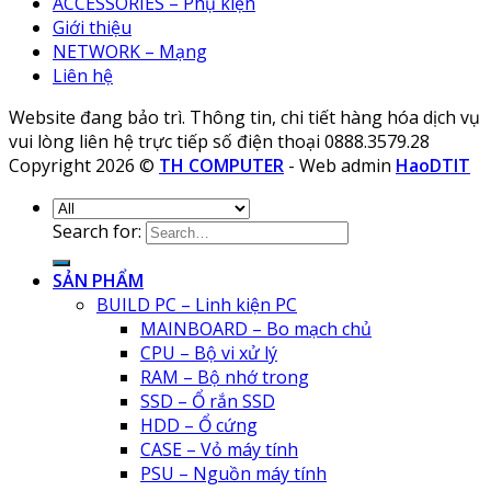
ACCESSORIES – Phụ kiện
Giới thiệu
NETWORK – Mạng
Liên hệ
Website đang bảo trì. Thông tin, chi tiết hàng hóa dịch vụ
vui lòng liên hệ trực tiếp số điện thoại 0888.3579.28
Copyright 2026 ©
TH COMPUTER
- Web admin
HaoDTIT
Search for:
SẢN PHẨM
BUILD PC – Linh kiện PC
MAINBOARD – Bo mạch chủ
CPU – Bộ vi xử lý
RAM – Bộ nhớ trong
SSD – Ổ rắn SSD
HDD – Ổ cứng
CASE – Vỏ máy tính
PSU – Nguồn máy tính