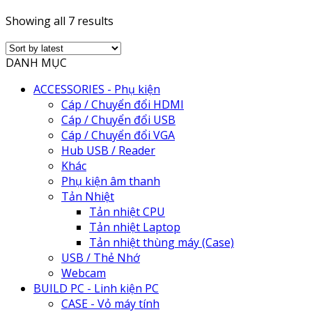
Showing all 7 results
DANH MỤC
ACCESSORIES - Phụ kiện
Cáp / Chuyển đổi HDMI
Cáp / Chuyển đổi USB
Cáp / Chuyển đổi VGA
Hub USB / Reader
Khác
Phụ kiện âm thanh
Tản Nhiệt
Tản nhiệt CPU
Tản nhiệt Laptop
Tản nhiệt thùng máy (Case)
USB / Thẻ Nhớ
Webcam
BUILD PC - Linh kiện PC
CASE - Vỏ máy tính