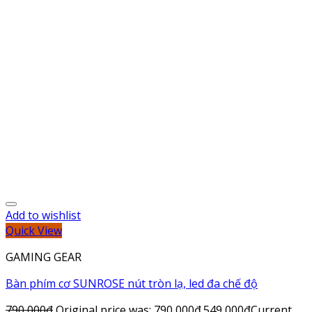
Add to wishlist
Quick View
GAMING GEAR
Bàn phím cơ SUNROSE nút tròn lạ, led đa chế độ
790,000
₫
Original price was: 790,000₫.
549,000
₫
Current