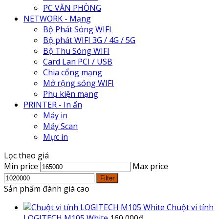
PC VĂN PHÒNG
NETWORK - Mạng
Bộ Phát Sóng WIFI
Bộ phát WIFI 3G / 4G / 5G
Bộ Thu Sóng WIFI
Card Lan PCI / USB
Chia cổng mạng
Mở rộng sóng WIFI
Phụ kiện mạng
PRINTER - In ấn
Máy in
Máy Scan
Mực in
Lọc theo giá
Min price
Max price
Filter
Sản phẩm đánh giá cao
Chuột vi tính
LOGITECH M105 White
160,000
₫