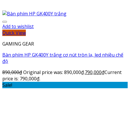
Add to wishlist
Quick View
GAMING GEAR
Bàn phím HP GK400Y trắng cơ nút tròn lạ, led nhiều chế
độ
890,000
₫
Original price was: 890,000₫.
790,000
₫
Current
price is: 790,000₫.
Sale!