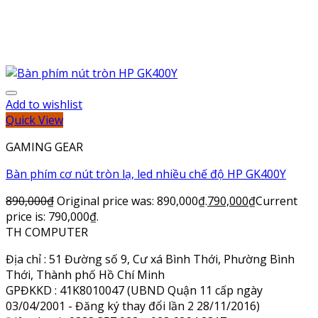
Add to wishlist
Quick View
GAMING GEAR
Bàn phím cơ nút tròn lạ, led nhiều chế độ HP GK400Y
890,000
₫
Original price was: 890,000₫.
790,000
₫
Current
price is: 790,000₫.
TH COMPUTER
Địa chỉ : 51 Đường số 9, Cư xá Bình Thới, Phường Bình
Thới, Thành phố Hồ Chí Minh
GPĐKKD : 41K8010047 (UBND Quận 11 cấp ngày
03/04/2001 - Đăng ký thay đổi lần 2 28/11/2016)