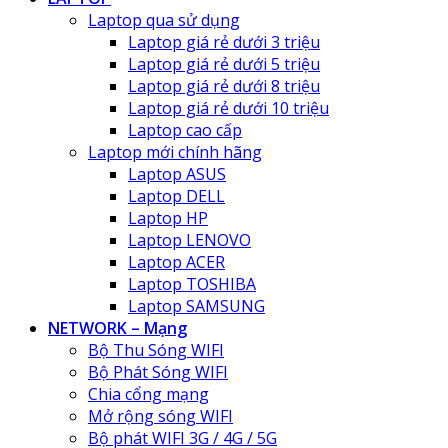
Laptop qua sử dụng
Laptop giá rẻ dưới 3 triệu
Laptop giá rẻ dưới 5 triệu
Laptop giá rẻ dưới 8 triệu
Laptop giá rẻ dưới 10 triệu
Laptop cao cấp
Laptop mới chính hãng
Laptop ASUS
Laptop DELL
Laptop HP
Laptop LENOVO
Laptop ACER
Laptop TOSHIBA
Laptop SAMSUNG
NETWORK – Mạng
Bộ Thu Sóng WIFI
Bộ Phát Sóng WIFI
Chia cổng mạng
Mở rộng sóng WIFI
Bộ phát WIFI 3G / 4G / 5G