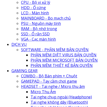
CPU - Bộ vi xử lý
HDD - Ổ cứng
LCD - Màn hình
MAINBOARD - Bo mạch chủ
PSU - Nguồn máy tính
RAM - Bộ nhớ trong
SSD - Ổ rắn SSD
VGA - Cạc màn hình
DỊCH VỤ
SOFTWARE - PHẦN MỀM BẢN QUYỀN
PHẦN MỀM DIỆT VIRUS BẢN QUYỀN
PHẦN MỀM MICROSOFT BẢN QUYỀN
PHẦN MỀM THIẾT KẾ BẢN QUYỀN
GAMING GEAR
COMBO - Bộ Bàn phím + Chuột
GAMEPAD - Tay cầm chơi game
HEADSET - Tai nghe / Micro thu âm
Micro Thu Âm
Tai nghe chụp ngoài (Headphone)
Tai nghe không dây (Bluetooth)