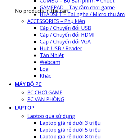
COMBO – Bộ Bàn phím + Chuột
GAMEPAD – Tay cầm chơi game
No products in the cart.
HEADSET – Tai nghe / Micro thu âm
ACCESSORIES – Phụ kiện
Cáp / Chuyển đổi USB
Cáp / Chuyển đổi HDMI
Cáp / Chuyển đổi VGA
Hub USB / Reader
Tản Nhiệt
Webcam
Loa
Khác
MÁY BỘ PC
PC CHƠI GAME
PC VĂN PHÒNG
LAPTOP
Laptop qua sử dụng
Laptop giá rẻ dưới 3 triệu
Laptop giá rẻ dưới 5 triệu
Laptop giá rẻ dưới 8 triệu