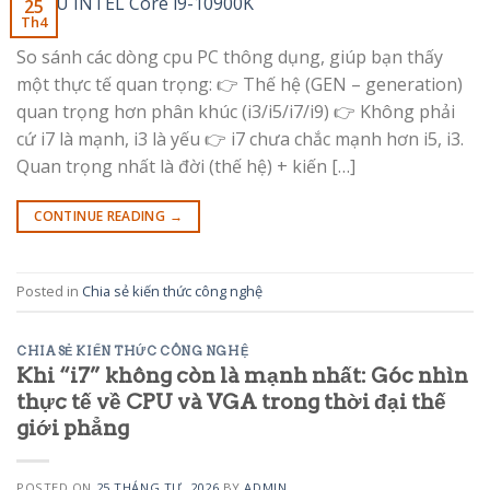
25
Th4
So sánh các dòng cpu PC thông dụng, giúp bạn thấy
một thực tế quan trọng: 👉 Thế hệ (GEN – generation)
quan trọng hơn phân khúc (i3/i5/i7/i9) 👉 Không phải
cứ i7 là mạnh, i3 là yếu 👉 i7 chưa chắc mạnh hơn i5, i3.
Quan trọng nhất là đời (thế hệ) + kiến […]
CONTINUE READING
→
Posted in
Chia sẻ kiến thức công nghệ
CHIA SẺ KIẾN THỨC CÔNG NGHỆ
Khi “i7” không còn là mạnh nhất: Góc nhìn
thực tế về CPU và VGA trong thời đại thế
giới phẳng
POSTED ON
25 THÁNG TƯ, 2026
BY
ADMIN