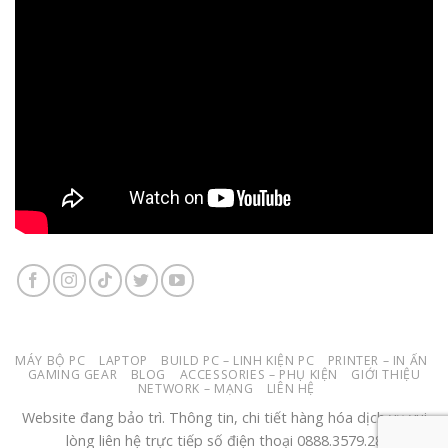
MÁY BỘ PC
LAPTOP
BUILD PC – LINH KIỆN PC
PRINTER – IN ẤN
GAMING GEAR
BLOG
ACCESSORIES – PHỤ KIỆN
GIỚI THIỆU
NETWORK – MẠNG
LIÊN HỆ
Website đang bảo trì. Thông tin, chi tiết hàng hóa dịch vụ vui
lòng liên hệ trực tiếp số điện thoại 0888.3579.28