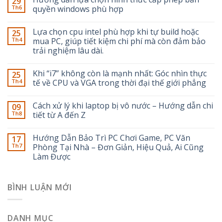
29
Th6
quyền windows phù hợp
Lựa chọn cpu intel phù hợp khi tự build hoặc
25
Th4
mua PC, giúp tiết kiệm chi phí mà còn đảm bảo
trải nghiệm lâu dài.
Khi “i7” không còn là mạnh nhất: Góc nhìn thực
25
Th4
tế về CPU và VGA trong thời đại thế giới phẳng
Cách xử lý khi laptop bị vô nước – Hướng dẫn chi
09
Th8
tiết từ A đến Z
Hướng Dẫn Bảo Trì PC Chơi Game, PC Văn
17
Th7
Phòng Tại Nhà – Đơn Giản, Hiệu Quả, Ai Cũng
Làm Được
BÌNH LUẬN MỚI
DANH MỤC